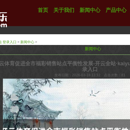
首页
关于我们
新闻中心
产品中心
网站 登录入口
>
新闻中心
>
新闻中心
云体育促进全市福彩销售站点平衡性发展-开云全站·kaiyu
录入口
发布日期：2026-03-18 13:32 点击次数：81