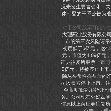
况未发生要害变化。关
体刊登的干系公告为准
对于公司股票可能存在
大理药业股份有限公司
上市的第三次风险请示公
初度低于5亿元，达4.8
元，市值为4.09亿
证券往复所股票上市司
5亿元，将被停止上市
除尽头常性损益后的净
司股票被停止上市。往
会高度敬爱并密切体
务。公司现在分娩盘算
信息以上海证券往复所
公告。大理药