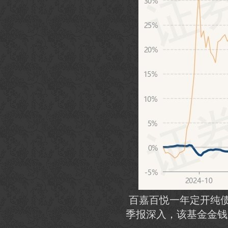
百嘉百悦一年定开纯
季报深入，该基金金钱竖