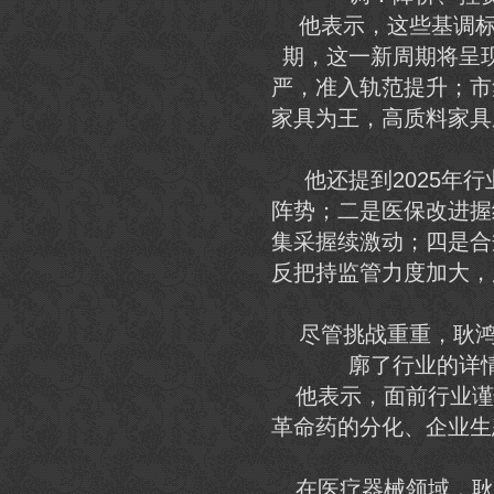
他表示，这些基调标
期，这一新周期将呈
严，准入轨范提升；市
家具为王，高质料家具
他还提到2025年
阵势；二是医保改进握
集采握续激动；四是合
反把持监管力度加大，
尽管挑战重重，耿鸿
廓了行业的详
他表示，面前行业谨
革命药的分化、企业生
在医疗器械领域，耿