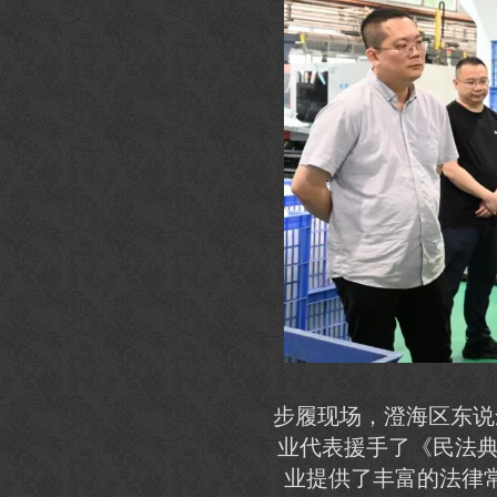
步履现场，澄海区东说
业代表援手了《民法典
业提供了丰富的法律