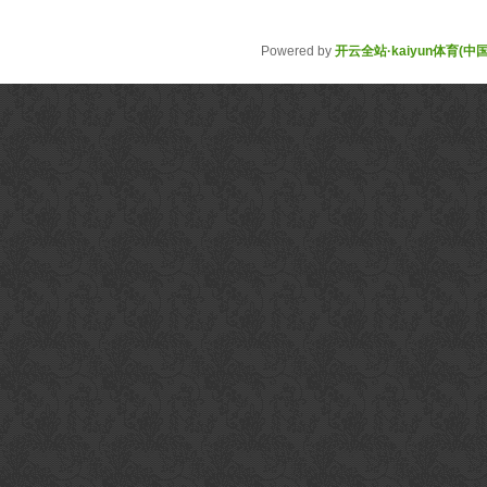
Powered by
开云全站·kaiyun体育(