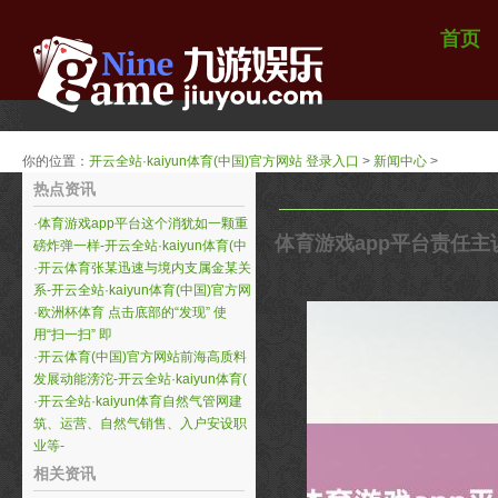
首页
你的位置：
开云全站·kaiyun体育(中国)官方网站 登录入口
>
新闻中心
>
热点资讯
·
体育游戏app平台这个消犹如一颗重
体育游戏app平台责任主
磅炸弹一样-开云全站·kaiyun体育(中
·
开云体育张某迅速与境内支属金某关
系-开云全站·kaiyun体育(中国)官方网
·
欧洲杯体育 点击底部的“发现” 使
用“扫一扫” 即
·
开云体育(中国)官方网站前海高质料
发展动能滂沱-开云全站·kaiyun体育(
·
开云全站·kaiyun体育自然气管网建
筑、运营、自然气销售、入户安设职
业等-
相关资讯