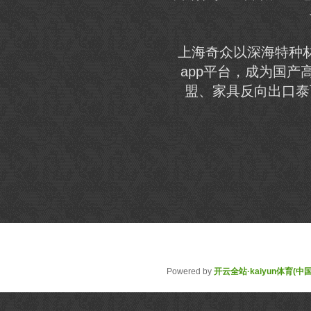
上海奇众以深海特种
app平台，成为国
盟、家具反向出口泰
Powered by
开云全站·kaiyun体育(