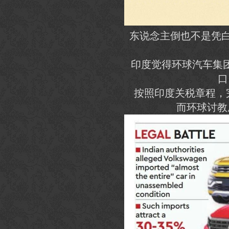
东说念主倒也不是凭
印度觉得环球汽车集
口
按照印度关税章程，完
而环球讨教成