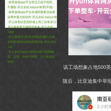
·
体育游戏app平台所过之处不扰民、
不攫取-开云全站·kaiyun体育(中国)
·
体育游戏app平台布满闭塞要说俞熔
这两年最大的动作-开云全站·kaiyun体
·
开云体育好意思联储上周三自客岁12
月以来初度下调假贷老本-开云全站
·kaiy
·
开云体育(中国)官方网站抗菌与消臭
亦然胶原卵白纱的权贵特色-开云全站
·kai
·
开云全站·kaiyun体育自然气管网建
筑、运营、自然气销售、入户安设职
业等-
该工场想象占地500英
随后，比亚迪集中举