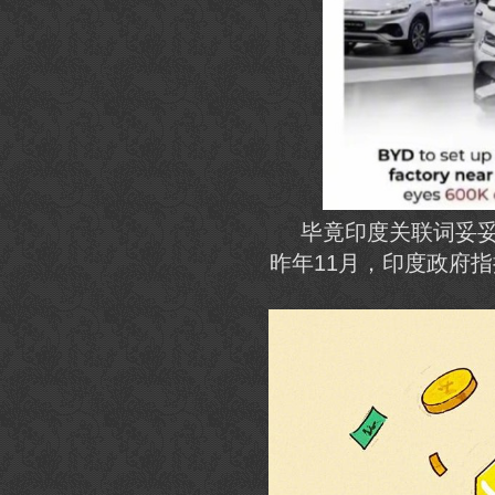
毕竟印度关联词妥妥
昨年11月，印度政府