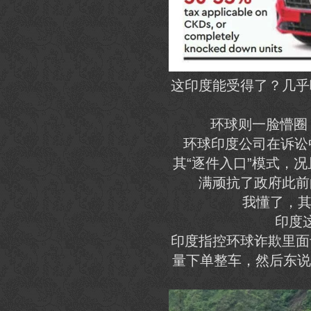
这印度能受得了？几乎
环球则一脸懵圈：
环球印度公司在诉讼
其“逐件入口”模式，
满顽抗了政府此前
我懂了，其
印度
印度指控环球诈欺里面
量下单整车，然后东说